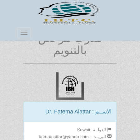
Toggle
مدرب مرخص
Navigation
بالتنويم
الاســم : Dr. Fatema Alattar
الدولــة Kuwait
البريــد : fatmaalattar@yahoo.com