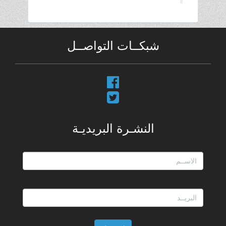
شبكــات التواصــل
النشـرة البريديـة